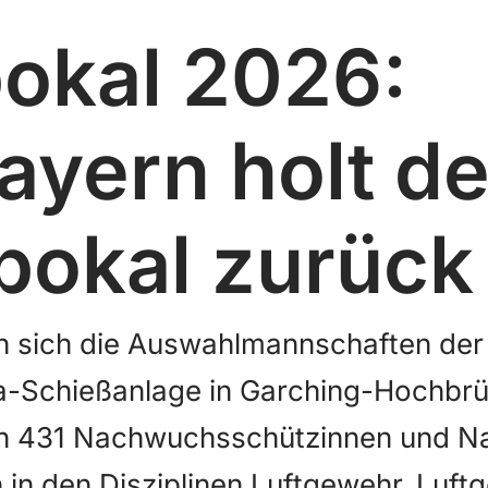
okal 2026:
ayern holt d
okal zurück
n sich die Auswahlmannschaften der
ia-Schießanlage in Garching-Hochbr
en 431 Nachwuchsschützinnen und 
 in den Disziplinen Luftgewehr, Luf