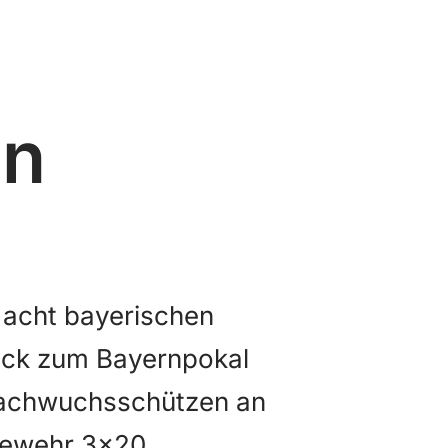
en
 acht bayerischen
ück zum Bayernpokal
Nachwuchsschützen an
tgewehr 3x20,